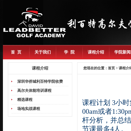
首 页
关于我们
学 院
课程介绍
学院新闻
课程介绍
您现在的位置：
首页
> 课程介
深圳华侨城利百特学院收费
高尔夫体能培训课程
精选课程
课程计划
3
小时
场地实战课程
00am
或者
1:30p
杆分析，并总
节课最多
4
人。